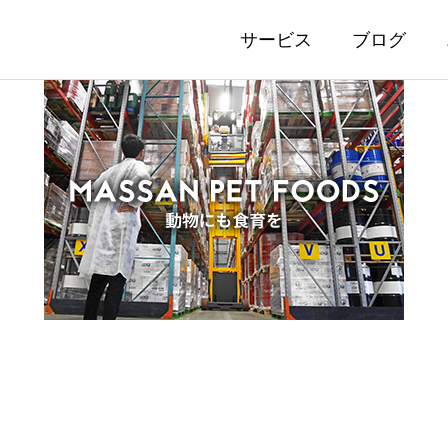
サービス
ブログ
roducts
Media
・生活用品
オウンドメディア運営
ントレポート】愛猫家のみ
愛犬・愛猫にあわせて
と語る「ロニー＆エリザベ
ピューレが2つの味で
ドの専門家によるフード・
マッサンによるペットフード
ットフード意見交換会」を
一弾は体の内側と外側
ィア
07.13
2026.07.08
ました！
サポートする「免疫ケ