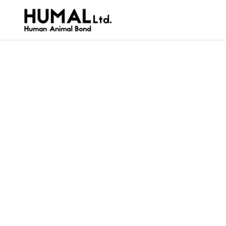
SERVICE
Pet P
私たちが取り組む事業
犬猫ごはん
新発売「マイピューレ 免疫ケア」
【イベ
お届けレポート
なさま
ペットフー
スキャ
2026.07.16
ペット用品
2026.
開催し