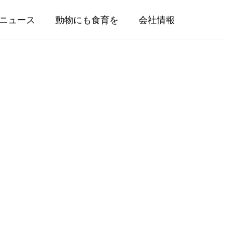
ニュース
動物にも食育を
会社情報
Recipe
犬猫手作りレシピ開発
選べるマイ
メディア掲載：Shi-Ba シーバ
新発売！第
vol.137 2025年秋号（2025年8月
専門メデ
知識と栄養計算に基づく犬猫用レシピ
の両面から
29日発売）に掲載
2025.09.03
ア」