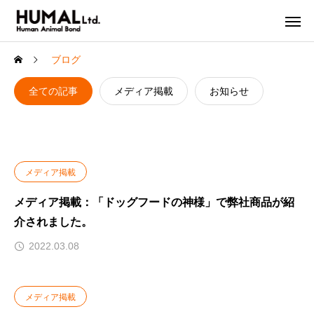
ブログ
全ての記事
メディア掲載
お知らせ
メディア掲載
メディア掲載：「ドッグフードの神様」で弊社商品が紹
介されました。
2022.03.08
メディア掲載