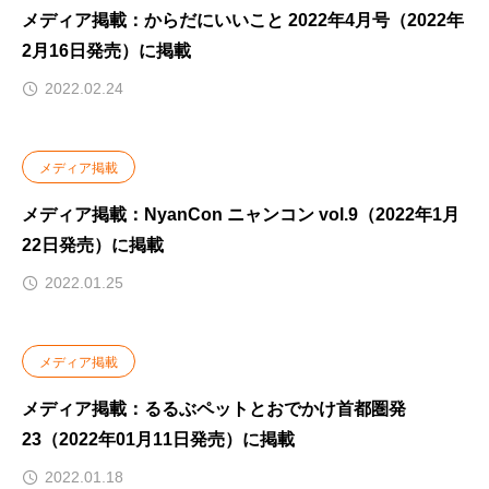
メディア掲載：からだにいいこと 2022年4月号（2022年
2月16日発売）に掲載
2022.02.24
メディア掲載
メディア掲載：NyanCon ニャンコン vol.9（2022年1月
22日発売）に掲載
2022.01.25
メディア掲載
メディア掲載：るるぶペットとおでかけ首都圏発
23（2022年01月11日発売）に掲載
2022.01.18